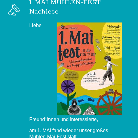
1. MAI MÜHLEN-FEST
Nachlese
Liebe
Freund*innen und Interessierte,
am 1. MAI fand wieder unser großes
Mühlen-Mai-Fest statt.